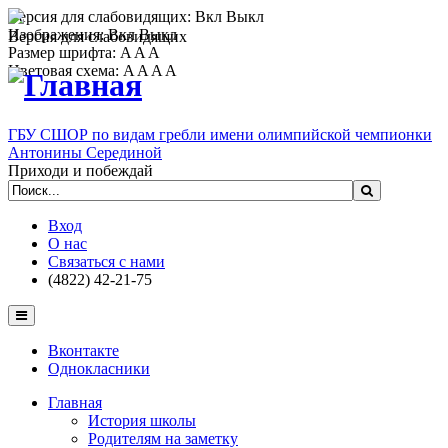
Версия для слабовидящих:
Вкл
Выкл
Изображения:
Вкл
Выкл
Версия для слабовидящих
Размер шрифта:
A
A
A
Цветовая схема:
A
A
A
A
ГБУ СШОР по видам гребли имени олимпийской чемпионки
Антонины Серединой
Приходи и побеждай
Вход
О нас
Связаться с нами
(4822) 42-21-75
Вконтакте
Однокласники
Главная
История школы
Родителям на заметку