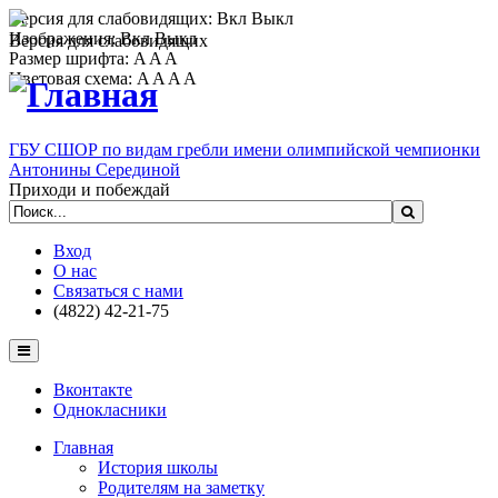
Версия для слабовидящих:
Вкл
Выкл
Изображения:
Вкл
Выкл
Версия для слабовидящих
Размер шрифта:
A
A
A
Цветовая схема:
A
A
A
A
ГБУ СШОР по видам гребли имени олимпийской чемпионки
Антонины Серединой
Приходи и побеждай
Вход
О нас
Связаться с нами
(4822) 42-21-75
Вконтакте
Однокласники
Главная
История школы
Родителям на заметку