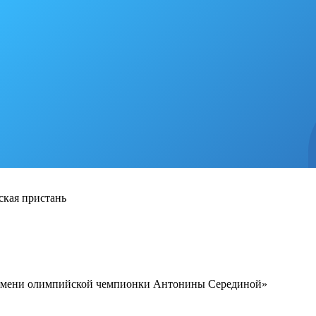
бская пристань
 имени олимпийской чемпионки Антонины Серединой»