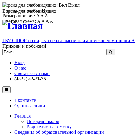
Версия для слабовидящих:
Вкл
Выкл
Изображения:
Вкл
Выкл
Версия для слабовидящих
Размер шрифта:
A
A
A
Цветовая схема:
A
A
A
A
ГБУ СШОР по видам гребли имени олимпийской чемпионки 
Приходи и побеждай
Вход
О нас
Связаться с нами
(4822) 42-21-75
Вконтакте
Однокласники
Главная
История школы
Родителям на заметку
Сведения об образовательной организации