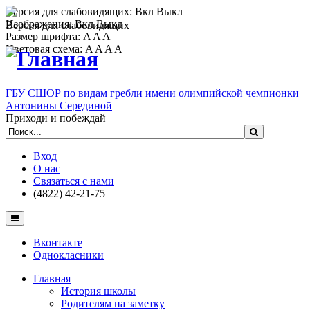
Версия для слабовидящих:
Вкл
Выкл
Изображения:
Вкл
Выкл
Версия для слабовидящих
Размер шрифта:
A
A
A
Цветовая схема:
A
A
A
A
ГБУ СШОР по видам гребли имени олимпийской чемпионки
Антонины Серединой
Приходи и побеждай
Вход
О нас
Связаться с нами
(4822) 42-21-75
Вконтакте
Однокласники
Главная
История школы
Родителям на заметку